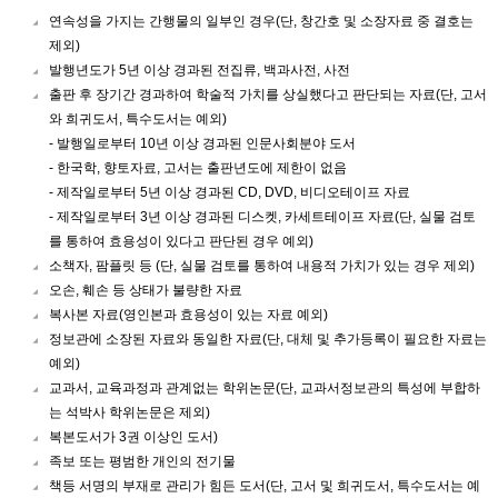
연속성을 가지는 간행물의 일부인 경우(단, 창간호 및 소장자료 중 결호는
제외)
발행년도가 5년 이상 경과된 전집류, 백과사전, 사전
출판 후 장기간 경과하여 학술적 가치를 상실했다고 판단되는 자료(단, 고서
와 희귀도서, 특수도서는 예외)
- 발행일로부터 10년 이상 경과된 인문사회분야 도서
- 한국학, 향토자료, 고서는 출판년도에 제한이 없음
- 제작일로부터 5년 이상 경과된 CD, DVD, 비디오테이프 자료
- 제작일로부터 3년 이상 경과된 디스켓, 카세트테이프 자료(단, 실물 검토
를 통하여 효용성이 있다고 판단된 경우 예외)
소책자, 팜플릿 등 (단, 실물 검토를 통하여 내용적 가치가 있는 경우 제외)
오손, 훼손 등 상태가 불량한 자료
복사본 자료(영인본과 효용성이 있는 자료 예외)
정보관에 소장된 자료와 동일한 자료(단, 대체 및 추가등록이 필요한 자료는
예외)
교과서, 교육과정과 관계없는 학위논문(단, 교과서정보관의 특성에 부합하
는 석박사 학위논문은 제외)
복본도서가 3권 이상인 도서)
족보 또는 평범한 개인의 전기물
책등 서명의 부재로 관리가 힘든 도서(단, 고서 및 희귀도서, 특수도서는 예